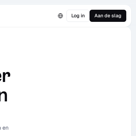
Select Language
Log in
Aan de slag
r 
 
 en 