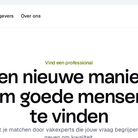
gevers
Over ons
Vind een professional
en nieuwe manie
m goede mensen
te vinden
t je matchen door vakexperts die jouw vraag begrijpen
geven om kwaliteit.