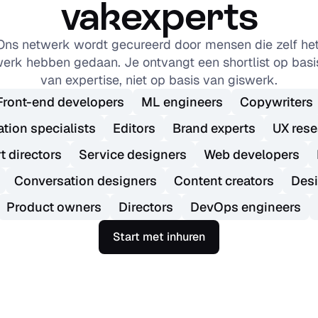
vakexperts
Ons netwerk wordt gecureerd door mensen die zelf het
erk hebben gedaan. Je ontvangt een shortlist op basis
van expertise, niet op basis van giswerk.
Front-end developers
ML engineers
Copywriters
tion specialists
Editors
Brand experts
UX rese
t directors
Service designers
Web developers
Conversation designers
Content creators
Desi
Product owners
Directors
DevOps engineers
Start met inhuren