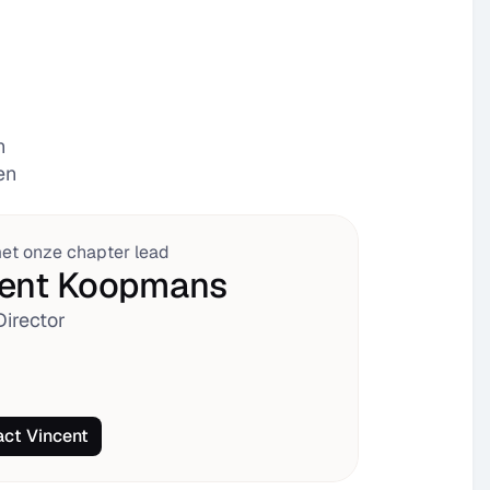
 
n 
et onze chapter lead
cent Koopmans
Director
act Vincent