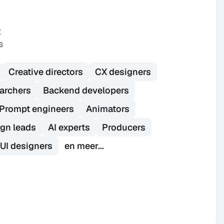
 
 
Creative directors
CX designers
archers
Backend developers
Prompt engineers
Animators
gn leads
AI experts
Producers
UI designers
en meer...