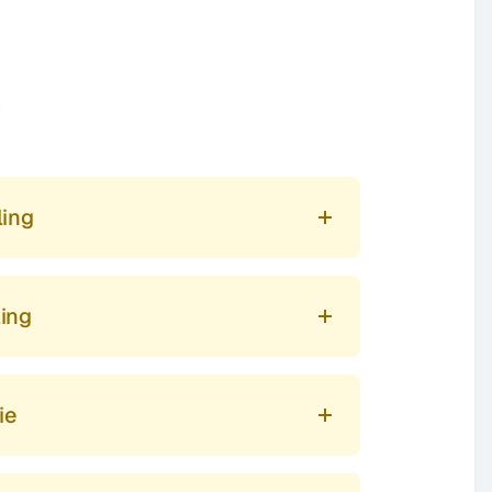
 
ling
ing
ie