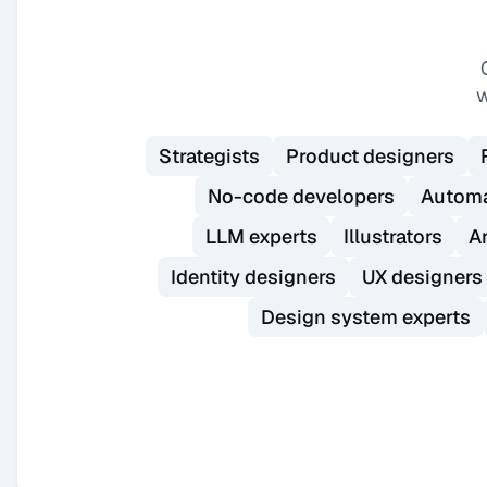
w
Strategists
Product designers
No-code developers
Automa
LLM experts
Illustrators
Ar
Identity designers
UX designers
Design system experts